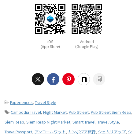
iOS
Android
(App Store)
(Google Play)
-
Experiences
,
Travel Style
-
Cambodia Travel
,
Night Market
,
Pub Street
,
Pub Street Siem Reap
,
Siem Reap
,
Siem Reap Night Market
,
Smart Travel
,
Travel Style
,
TravelPassport
,
アンコールワット
,
カンボジア旅行
,
シェムリアップ
,
シ