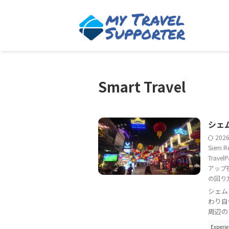
Smart Travel
シェ
202
Siem R
TravelP
アップ
の回り
シェム
わり自
周辺の Ni
Experie