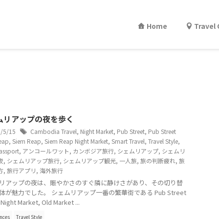
Home
Travel
ムリアップの夜を歩く
6/5/15
Cambodia Travel
,
Night Market
,
Pub Street
,
Pub Street
eap
,
Siem Reap
,
Siem Reap Night Market
,
Smart Travel
,
Travel Style
,
assport
,
アンコールワット
,
カンボジア旅行
,
シェムリアップ
,
シェムリ
夜
,
シェムリアップ旅行
,
シェムリアップ観光
,
一人旅
,
旅の判断疲れ
,
旅
方
,
旅行アプリ
,
海外旅行
リアップの夜は、賑やかさのすぐ隣に静けさがあり、その切り替
体が魅力でした。 シェムリアップ一番の繁華街である Pub Street
ght Market, Old Market ...
nces
Travel Style