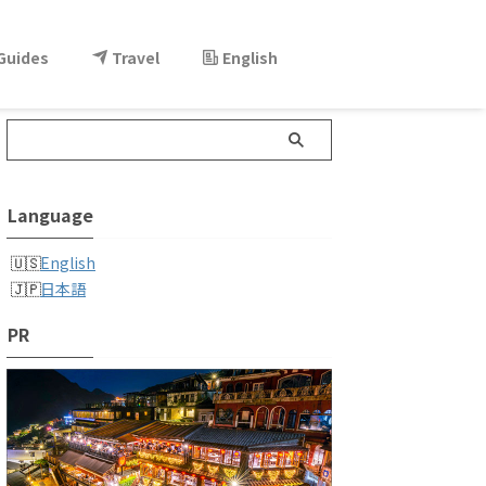
 Guides
Travel
English
Language
English
日本語
PR