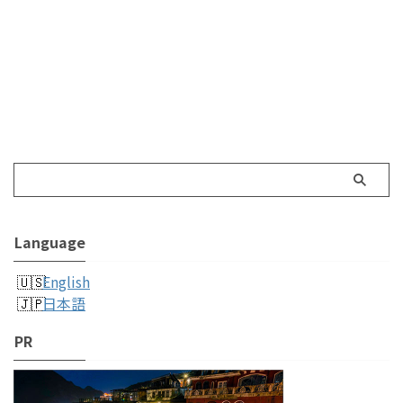
Language
English
日本語
PR