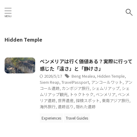
Hidden Temple
ベンメリアは行く価値ある？実際に行って
感じた「遠さ」と「静けさ」
2026/5/17
Beng Mealea
,
Hidden Temple
,
Siem Reap
,
TravelPassport
,
アンコールワット
,
アン
コール遺跡
,
カンボジア旅行
,
シェムリアップ
,
シェ
ムリアップ観光
,
トゥクトゥク
,
ベンメリア
,
ベンメ
リア遺跡
,
世界遺産
,
探検スポット
,
東南アジア旅行
,
海外旅行
,
遺跡巡り
,
隠れた遺跡
Experiences
Travel Guides