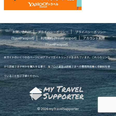
お問い合わせ
プライバシーポリシー
プライバシーポリシー
(TravelPassport)
利用規約 (TravelPassport)
アカウント削除
(TravelPassport)
本サイトのいくつかのページにはアフィリエイトリンクが含まれています。これらのリンク
から読者さまが何かを購入する事で、当ブログ運営は読者さまへの費用負担無く手数料を得
ていることをご了承ください。
© 2026 myTravelSupporter