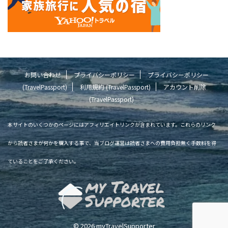
お問い合わせ
プライバシーポリシー
プライバシーポリシー
(TravelPassport)
利用規約 (TravelPassport)
アカウント削除
(TravelPassport)
本サイトのいくつかのページにはアフィリエイトリンクが含まれています。これらのリンク
から読者さまが何かを購入する事で、当ブログ運営は読者さまへの費用負担無く手数料を得
ていることをご了承ください。
© 2026 myTravelSupporter