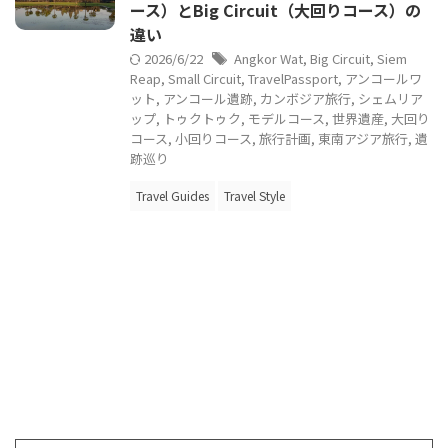
ース）とBig Circuit（大回りコース）の
違い
2026/6/22
Angkor Wat
,
Big Circuit
,
Siem
Reap
,
Small Circuit
,
TravelPassport
,
アンコールワ
ット
,
アンコール遺跡
,
カンボジア旅行
,
シェムリア
ップ
,
トゥクトゥク
,
モデルコース
,
世界遺産
,
大回り
コース
,
小回りコース
,
旅行計画
,
東南アジア旅行
,
遺
跡巡り
Travel Guides
Travel Style