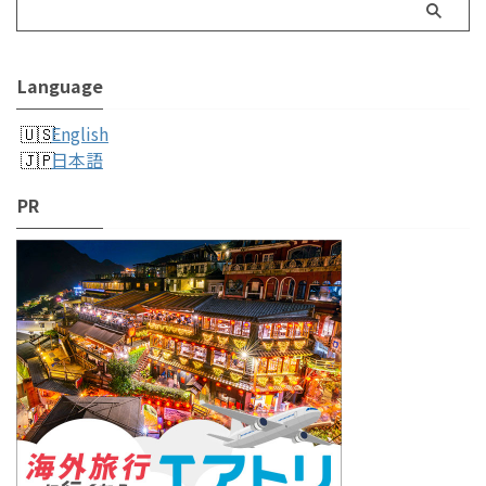
Language
English
日本語
PR