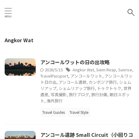
Angkor Wat
アンコールワットの日の出攻略
2026/5/15
Angkor Wat
,
Siem Reap
,
Sunrise
,
TravelPassport
,
アンコールワット
,
アンコールワッ
ト日の出
,
アンコール遺跡
,
カンボジア旅行
,
シェム
リアップ
,
シェムリアップ旅行
,
トゥクトゥク
,
世界
遺産
,
写真撮影
,
旅行ブログ
,
旅行計画
,
朝日スポッ
ト
,
海外旅行
Travel Guides
Travel Style
アンコール遺跡 Small Circuit（小回りコ