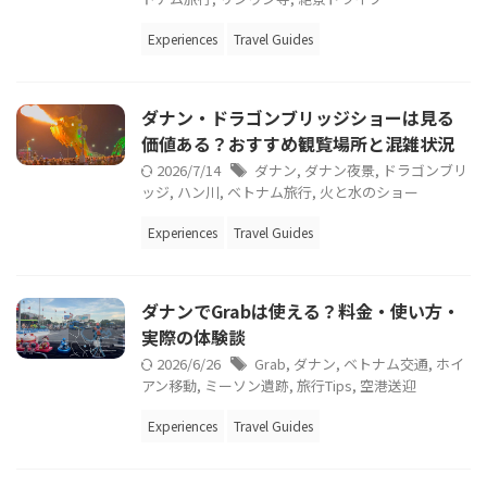
Experiences
Travel Guides
ダナン・ドラゴンブリッジショーは見る
価値ある？おすすめ観覧場所と混雑状況
2026/7/14
ダナン
,
ダナン夜景
,
ドラゴンブリ
ッジ
,
ハン川
,
ベトナム旅行
,
火と水のショー
Experiences
Travel Guides
ダナンでGrabは使える？料金・使い方・
実際の体験談
2026/6/26
Grab
,
ダナン
,
ベトナム交通
,
ホイ
アン移動
,
ミーソン遺跡
,
旅行Tips
,
空港送迎
Experiences
Travel Guides