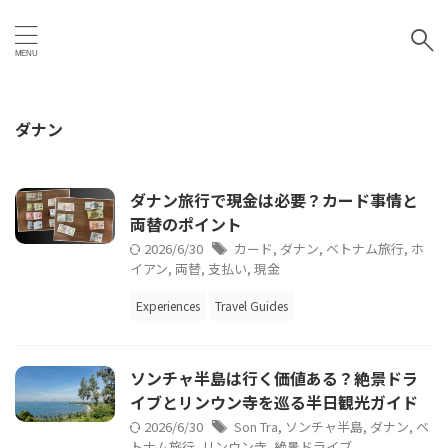
ダナン
ダナン旅行で現金は必要？カード事情と
両替のポイント
2026/6/30
カード
,
ダナン
,
ベトナム旅行
,
ホ
イアン
,
両替
,
支払い
,
現金
Experiences
Travel Guides
ソンチャ半島は行く価値ある？絶景ドラ
イブとリンウン寺を巡る半日観光ガイド
2026/6/30
Son Tra
,
ソンチャ半島
,
ダナン
,
ベ
トナム旅行
,
リンウン寺
,
絶景ドライブ