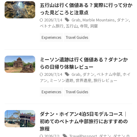
五行山は行く価値ある？実際に行って分か
った見どころと注意点
2026/7/14
Grab
,
Marble Mountains
,
ダナン
,
ベトナム旅行
,
五行山
,
寺院
,
洞窟
Experiences
Travel Guides
ミーソン遺跡は行く価値ある？ダナンか
らの日帰り体験レビュー
2026/7/14
Grab
,
ダナン
,
ベトナム中部
,
ホイ
アン
,
ミーソン遺跡
,
世界遺産
,
旅行レビュー
Experiences
Travel Guides
ダナン・ホイアン4泊5日モデルコース｜
初めてのベトナム中部旅行におすすめの
旅程
2026/7/1
TravelPassport
,
ダナン
,
ダナン ホ