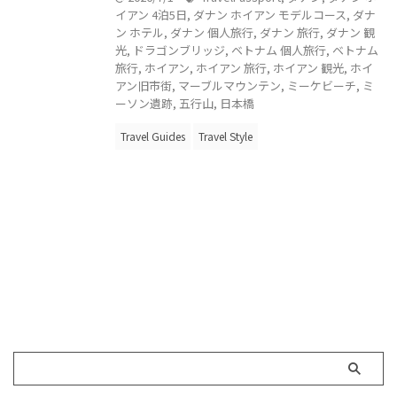
イアン 4泊5日
,
ダナン ホイアン モデルコース
,
ダナ
ン ホテル
,
ダナン 個人旅行
,
ダナン 旅行
,
ダナン 観
光
,
ドラゴンブリッジ
,
ベトナム 個人旅行
,
ベトナム
旅行
,
ホイアン
,
ホイアン 旅行
,
ホイアン 観光
,
ホイ
アン旧市街
,
マーブルマウンテン
,
ミーケビーチ
,
ミ
ーソン遺跡
,
五行山
,
日本橋
Travel Guides
Travel Style