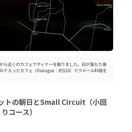
がら近くのカフェでディナーを取りました。日が落ちた後
で入ったカフェ（Dialogue：約$10）でクメール料理を
トの朝日とSmall Circuit（小回
りコース）