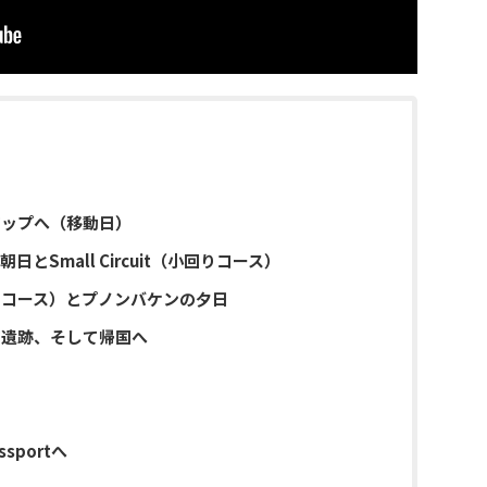
アップへ（移動日）
日とSmall Circuit（小回りコース）
t（大回りコース）とプノンバケンの夕日
ア遺跡、そして帰国へ
sportへ