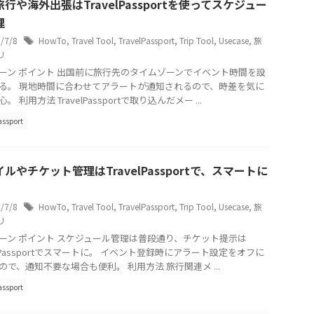
行や海外出張はTravelPassportを使ってスケジュー
理
5/7/8
HowTo
,
Travel Tool
,
TravelPassport
,
Trip Tool
,
Usecase
,
旅
リ
ーン ポイント 出国前に旅行先のタイムゾーンでイベント時間を設
る。 現地時間に合わせてアラートが通知されるので、時差を気に
。 利用方法 TravelPassportで取り込んだメー ...
assport
ルやチケット管理はTravelPassportで、スマートに
5/7/8
HowTo
,
Travel Tool
,
TravelPassport
,
Trip Tool
,
Usecase
,
旅
リ
ーン ポイント スケジュール管理は普段通り、チケット提示は
velPassportでスマートに。 イベント登録時にアラート設定をオフに
ので、通知不要な場合も便利。 利用方法 旅行関連メ ...
assport