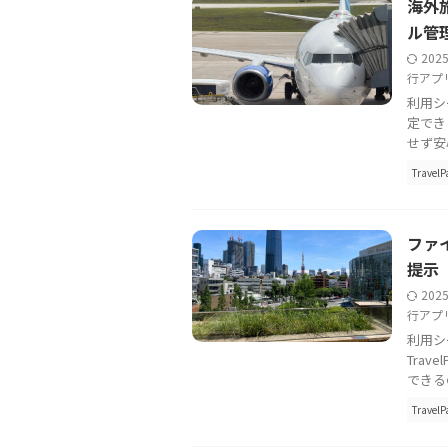
海外旅
ル管
202
行アプ
利用シ
定でき
せず安心
TravelP
ファイ
提示
202
行アプ
利用シ
Tra
できる
TravelP