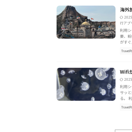
海外
202
行アプ
利用シ
要、紛
がすぐ見
TravelP
Wi
202
利用シ
サッと
る。 利
TravelP