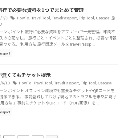
旅行で必要な資料を1つでまとめて管理
5/7/8
HowTo
,
Travel Tool
,
TravelPassport
,
Trip Tool
,
Usecase
,
旅
リ
ーン ポイント 旅行に必要な資料をアプリ1つで一元管理。印刷不
失の心配なし。 旅行ごと・イベントごとに整理され、必要な情報
つかる。 利用方法 旅行関連メールをTravelPassp ...
assport
fiが無くてもチケット提示
5/6/13
HowTo
,
Travel Tool
,
TravelPassport
,
Trip Tool
,
Usecase
ーン ポイント オフライン環境でも重要なチケットやQRコードを
提示できる。 事前登録しておけば現地でのトラブルを未然に防げ
用方法 1. 事前にチケットやQRコード（PDF/画像）を ...
assport