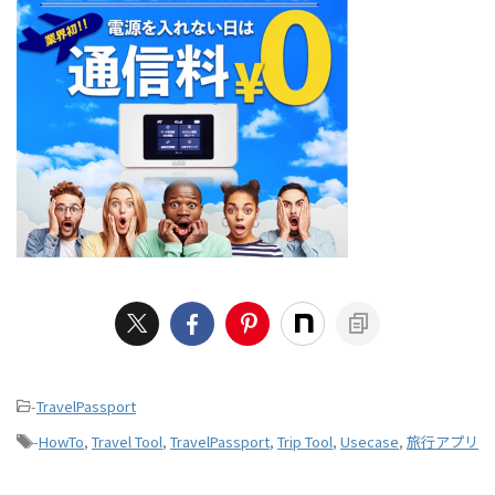
-
TravelPassport
-
HowTo
,
Travel Tool
,
TravelPassport
,
Trip Tool
,
Usecase
,
旅行アプリ