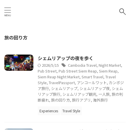
旅の回り方
シェムリアップの夜を歩く
2026/5/15
Cambodia Travel
,
Night Market
,
Pub Street
,
Pub Street Siem Reap
,
Siem Reap
,
Siem Reap Night Market
,
Smart Travel
,
Travel
Style
,
TravelPassport
,
アンコールワット
,
カンボジ
ア旅行
,
シェムリアップ
,
シェムリアップ夜
,
シェム
リアップ旅行
,
シェムリアップ観光
,
一人旅
,
旅の判
断疲れ
,
旅の回り方
,
旅行アプリ
,
海外旅行
Experiences
Travel Style