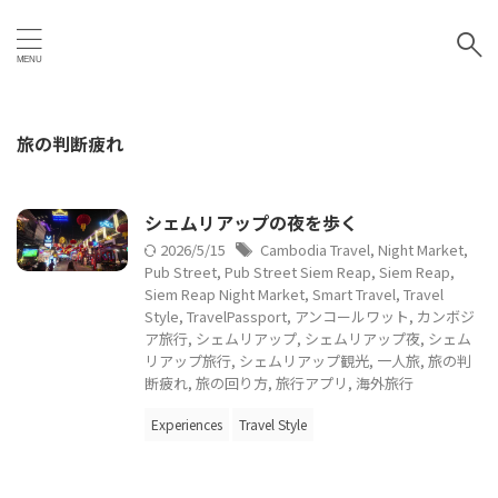
旅の判断疲れ
シェムリアップの夜を歩く
2026/5/15
Cambodia Travel
,
Night Market
,
Pub Street
,
Pub Street Siem Reap
,
Siem Reap
,
Siem Reap Night Market
,
Smart Travel
,
Travel
Style
,
TravelPassport
,
アンコールワット
,
カンボジ
ア旅行
,
シェムリアップ
,
シェムリアップ夜
,
シェム
リアップ旅行
,
シェムリアップ観光
,
一人旅
,
旅の判
断疲れ
,
旅の回り方
,
旅行アプリ
,
海外旅行
Experiences
Travel Style