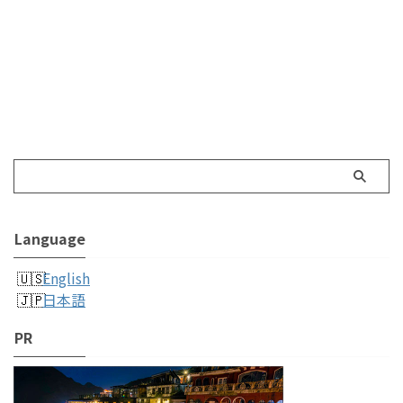
Language
English
日本語
PR