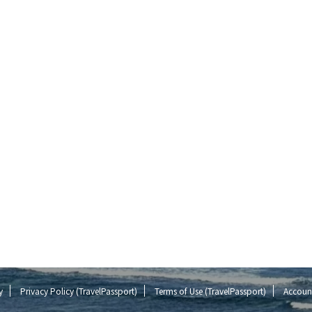
y
Privacy Policy (TravelPassport)
Terms of Use (TravelPassport)
Account