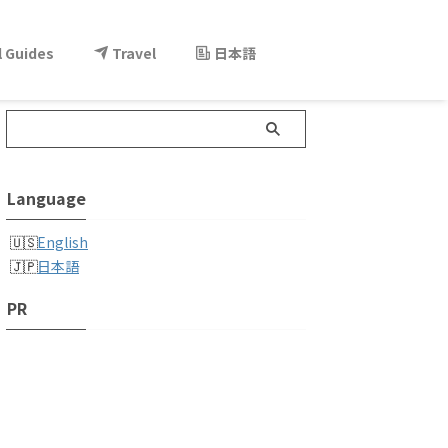
l Guides
Travel
日本語
Language
English
日本語
PR