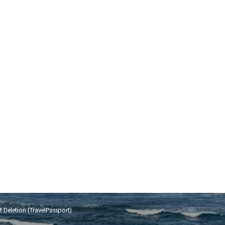
 Deletion (TravelPassport)