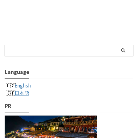
Language
English
日本語
PR