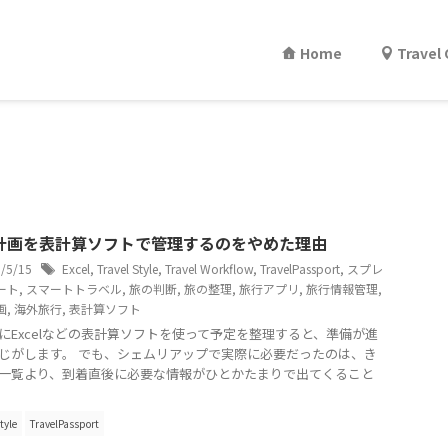
Home
Travel
計画を表計算ソフトで管理するのをやめた理由
6/5/15
Excel
,
Travel Style
,
Travel Workflow
,
TravelPassport
,
スプレ
ート
,
スマートトラベル
,
旅の判断
,
旅の整理
,
旅行アプリ
,
旅行情報管理
,
画
,
海外旅行
,
表計算ソフト
にExcelなどの表計算ソフトを使って予定を整理すると、準備が進
じがします。 でも、シェムリアップで実際に必要だったのは、き
一覧より、到着直後に必要な情報がひとかたまりで出てくること
tyle
TravelPassport