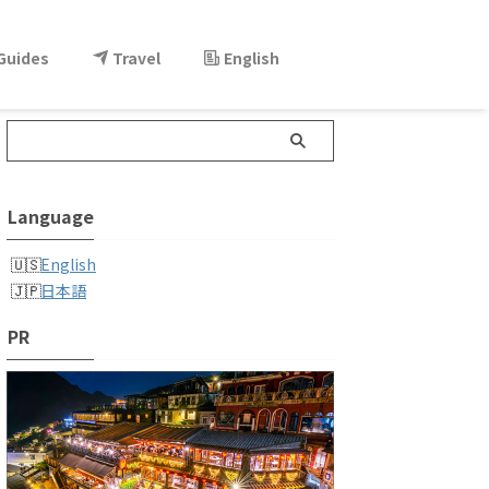
 Guides
Travel
English
Language
English
日本語
PR