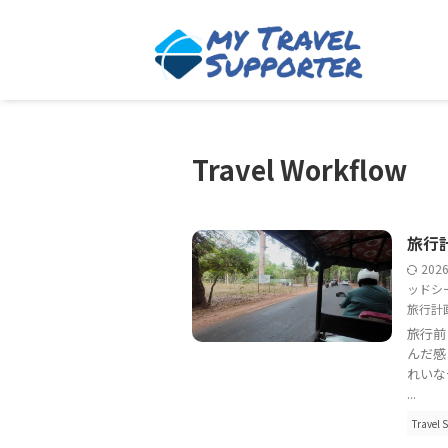
Travel Workflow
旅行
202
ッドシ
旅行計
旅行前
んだ感
れいな
...
Travel S