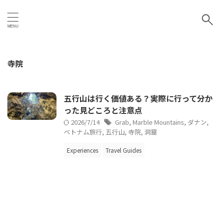
寺院
五行山は行く価値ある？実際に行って分か
った見どころと注意点
2026/7/14
Grab
,
Marble Mountains
,
ダナン
,
ベトナム旅行
,
五行山
,
寺院
,
洞窟
Experiences
Travel Guides