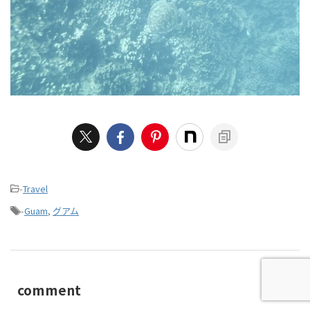
-
Travel
-
Guam
,
グアム
comment