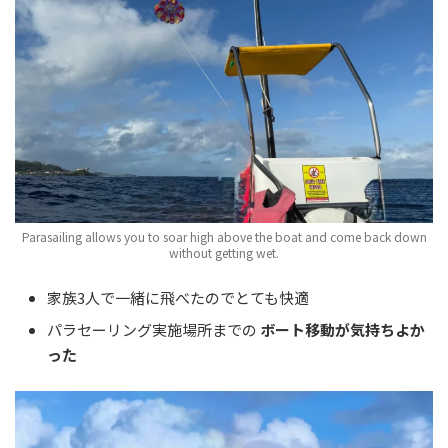
Parasailing allows you to soar high above the boat and come back down
without getting wet.
家族3人で一緒に飛べたのでとても快適
パラセーリング実施場所までの
ボート移動が気持ちよか
った