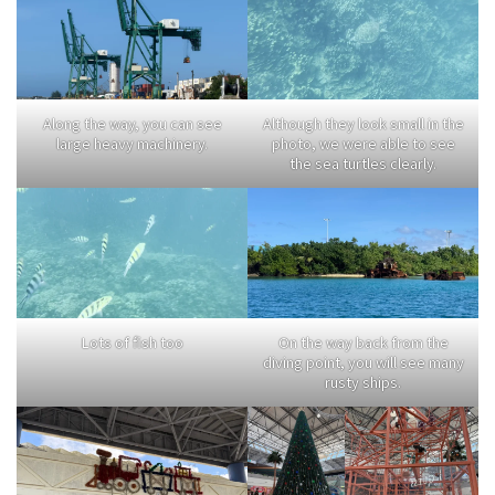
Along the way, you can see
Although they look small in the
large heavy machinery.
photo, we were able to see
the sea turtles clearly.
Lots of fish too
On the way back from the
diving point, you will see many
rusty ships.