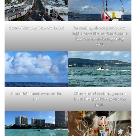
View of the city from the hotel
Parasailing allows you to soar
high above the boat and come
back down without getting
wet.
A beautiful rainbow over the
After a brief lecture, you can
sea
board the jet ski at your own
pace.