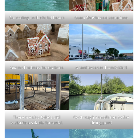
Snorkeling on the hotel beach
Guam Christmas decorations
Guam Christmas decorations
A rainbow seen from K-Mart
There are also toilets and
Go through a small river to the
wetsuits available for rental.
diving point