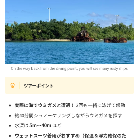
On the way back from the diving point, you will see many rusty ships.
ツアーポイント
実際に海でウミガメと遭遇！
3回も一緒に泳げて感動
約40分間シュノーケリングしながらウミガメを探す
水深は
5m～40m
ほど
ウェットスーツ着用がおすすめ（保温＆浮力確保のた