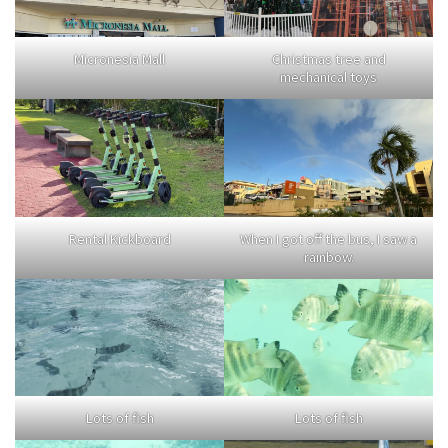
Micronesia Mall
Christmas tree and
mechanical toys
Rental Kickboard
When I got off the bus, I saw a
rainbow.
Lots of fish
Lots of fish