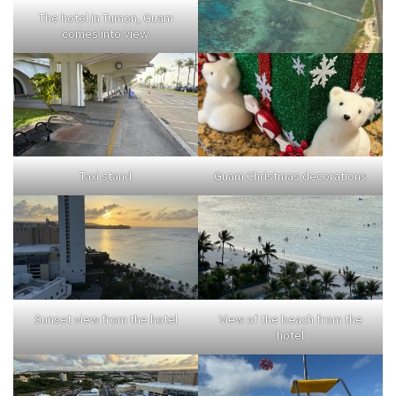
The hotel in Tumon, Guam
comes into view.
Taxi stand
Guam Christmas decorations
Sunset view from the hotel
View of the beach from the
hotel